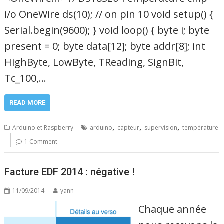
i/o OneWire ds(10); // on pin 10 void setup() {
Serial.begin(9600); } void loop() { byte i; byte
present = 0; byte data[12]; byte addr[8]; int
HighByte, LowByte, TReading, SignBit,
Tc_100,…
READ MORE
,
,
,
Arduino et Raspberry
arduino
capteur
supervision
température
1 Comment
Facture EDF 2014 : négative !
11/09/2014
yann
Chaque année