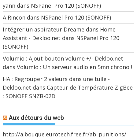
yann
dans
NSPanel Pro 120 (SONOFF)
AIRincon
dans
NSPanel Pro 120 (SONOFF)
Intégrer un aspirateur Dreame dans Home
Assistant - Dekloo.net
dans
NSPanel Pro 120
(SONOFF)
Volumio : Ajout bouton volume +/- Dekloo.net
dans
Volumio : Un serveur audio en 5mn chrono !
HA : Regrouper 2 valeurs dans une tuile -
Dekloo.net
dans
Capteur de Température ZigBee
: SONOFF SNZB-02D
Aux détours du web
http://a.bouque.eurotech.free.fr/ab_punitions/