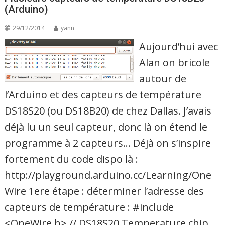
(Arduino)
29/12/2014
yann
Aujourd’hui avec
Alan on bricole
autour de
l’Arduino et des capteurs de température
DS18S20 (ou DS18B20) de chez Dallas. J’avais
déjà lu un seul capteur, donc là on étend le
programme à 2 capteurs… Déjà on s’inspire
fortement du code dispo là :
http://playground.arduino.cc/Learning/One
Wire 1ere étape : déterminer l’adresse des
capteurs de température : #include
<OneWire.h> // DS18S20 Temperature chip