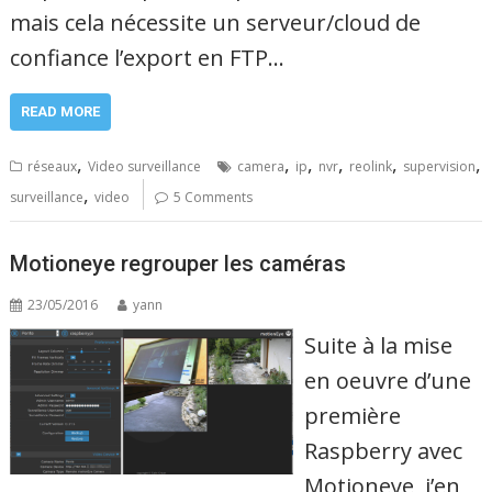
mais cela nécessite un serveur/cloud de
confiance l’export en FTP…
READ MORE
,
,
,
,
,
,
réseaux
Video surveillance
camera
ip
nvr
reolink
supervision
,
surveillance
video
5 Comments
Motioneye regrouper les caméras
23/05/2016
yann
Suite à la mise
en oeuvre d’une
première
Raspberry avec
Motioneye, j’en