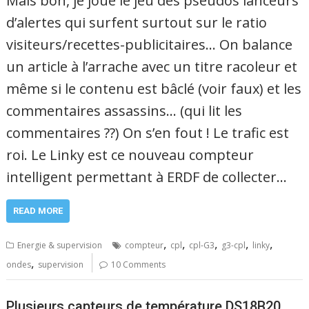
Mais bon, je joue le jeu des pseudos lanceurs
d’alertes qui surfent surtout sur le ratio
visiteurs/recettes-publicitaires… On balance
un article à l’arrache avec un titre racoleur et
même si le contenu est bâclé (voir faux) et les
commentaires assassins… (qui lit les
commentaires ??) On s’en fout ! Le trafic est
roi. Le Linky est ce nouveau compteur
intelligent permettant à ERDF de collecter…
READ MORE
,
,
,
,
,
Energie & supervision
compteur
cpl
cpl-G3
g3-cpl
linky
,
ondes
supervision
10 Comments
Plusieurs capteurs de température DS18B20