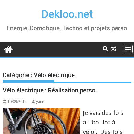
Skip
Dekloo.net
to
content
Energie, Domotique, Techno et projets perso
Catégorie :
Vélo électrique
Vélo électrique : Réalisation perso.
10/09/2012
yann
Je vais des fois
au boulot à
vélo… Des fois