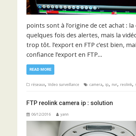
points sont à l’origine de cet achat : l
quelques fois des alertes, mais la vidé
trop tôt. l’export en FTP c’est bien, m
confiance l’export en FTP…
READ MORE
,
,
,
,
,
réseaux
Video surveillance
camera
ip
nvr
reolink
FTP reolink camera ip : solution
06/12/2016
yann