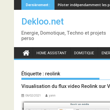
Skip
Piloter indépendamment les p
Dernièrement :
to
content
Dekloo.net
Energie, Domotique, Techno et projets
perso
HOME ASSISTANT
DOMOTIQUE
ENER
Étiquette :
reolink
Visualisation du flux video Reolink sur V
06/02/2021
yann