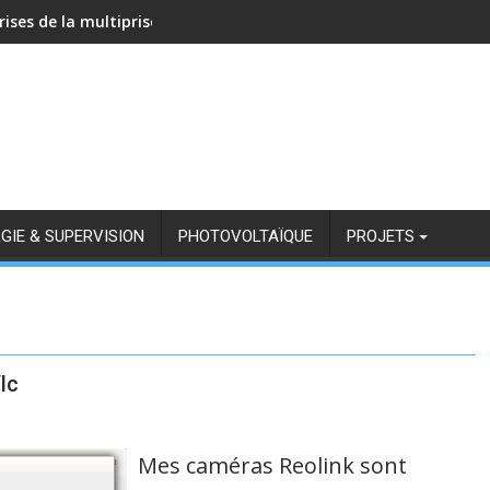
rises de la multiprise NOUS A11Z avec Zigbee2MQTT
GIE & SUPERVISION
PHOTOVOLTAÏQUE
PROJETS
lc
Mes caméras Reolink sont