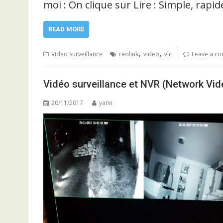
moi : On clique sur Lire : Simple, rapide
READ MORE
,
,
Video surveillance
reolink
video
vlc
Leave a c
Vidéo surveillance et NVR (Network Vi
20/11/2017
yann