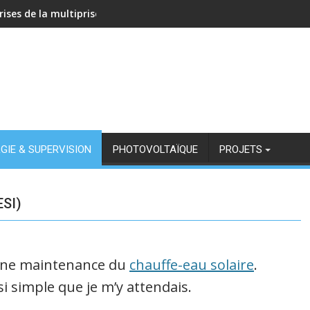
rises de la multiprise NOUS A11Z avec Zigbee2MQTT
GIE & SUPERVISION
PHOTOVOLTAÏQUE
PROJETS
ESI)
r une maintenance du
chauffe-eau solaire
.
i simple que je m’y attendais.