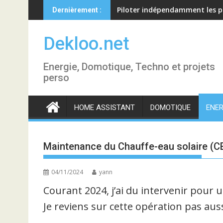
Skip
Piloter indépendamment les p
Dernièrement :
to
content
Dekloo.net
Energie, Domotique, Techno et projets
perso
HOME ASSISTANT
DOMOTIQUE
ENER
Maintenance du Chauffe-eau solaire (C
04/11/2024
yann
Courant 2024, j’ai du intervenir pou
Je reviens sur cette opération pas auss