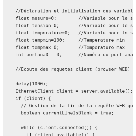
  //Déclaration et initialisation des variables
  float mesure=0;        //Variable pour le st
  float tension=0;       //Variable pour le st
  float temperature=0;   //Variable pour le st
  float tempmin=100;     //Temperature min

  float tempmax=0;       //Temperature max

  int portana0 = 0;      //Numéro du port anal
  //Ecoute des requetes client (browser WEB)

  delay(1000);

  EthernetClient client = server.available();

  if (client) {

    // Gestion de la fin de la requête WEB qui
    boolean currentLineIsBlank = true;

    while (client.connected()) {

      if (client.available()) {
