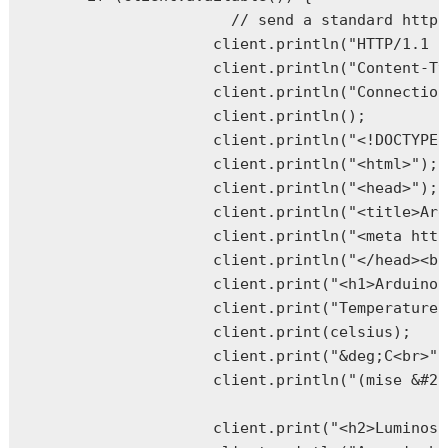
                      // send a standard http 
                    client.println("HTTP/1.1 2
                    client.println("Content-Ty
                    client.println("Connection
                    client.println();

                    client.println("<!DOCTYPE 
                    client.println("<html>");

                    client.println("<head>");

                    client.println("<title>Ard
                    client.println("<meta http
                    client.println("</head><bo
                    client.print("<h1>Arduino 
                    client.print("Temperature 
                    client.print(celsius);  

                    client.print("&deg;C<br>");
                    client.println("(mise &#22
                    client.print("<h2>Luminosi