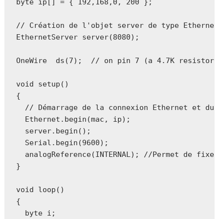
byte ip[] = { 192,168,0, 200 };

// Création de l'objet server de type Ethernet
EthernetServer server(8080);

OneWire  ds(7);  // on pin 7 (a 4.7K resistor 
void setup()

{

  // Démarrage de la connexion Ethernet et du 
  Ethernet.begin(mac, ip);

  server.begin();

  Serial.begin(9600);

  analogReference(INTERNAL); //Permet de fixer
}

void loop()

{

  byte i;
