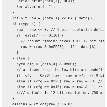
    Serial.print(data[i], HEX);

    Serial.print(" ");

  }

  int16_t raw = (data[1] << 8) | data[0];

  if (type_s) {

    raw = raw << 3; // 9 bit resolution default
    if (data[7] == 0x10) {

      // "count remain" gives full 12 bit reso
      raw = (raw & 0xFFF0) + 12 - data[6];

    }

  } else {

    byte cfg = (data[4] & 0x60);

    // at lower res, the low bits are undefine
    if (cfg == 0x00) raw = raw & ~7;  // 9 bit
    else if (cfg == 0x20) raw = raw & ~3; // 1
    else if (cfg == 0x40) raw = raw & ~1; // 1
    //// default is 12 bit resolution, 750 ms 
  }

  celsius = (float)raw / 16.0;
