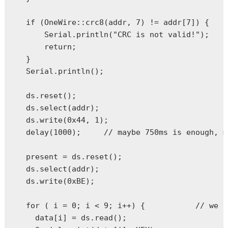
  if (OneWire::crc8(addr, 7) != addr[7]) {

      Serial.println("CRC is not valid!");

      return;

  }

  Serial.println();

  ds.reset();

  ds.select(addr);

  ds.write(0x44, 1); 

  delay(1000);     // maybe 750ms is enough, m
  present = ds.reset();

  ds.select(addr);    

  ds.write(0xBE);  

  for ( i = 0; i < 9; i++) {           // we n
    data[i] = ds.read();
