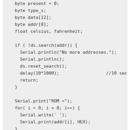
  byte present = 0;

  byte type_s;

  byte data[12];

  byte addr[8];

  float celsius, fahrenheit;

  if ( !ds.search(addr)) {

    Serial.println("No more addresses.");

    Serial.println();

    ds.reset_search();

    delay(10*1000);                  //10 seco
    return;

  }

  Serial.print("ROM =");

  for( i = 0; i < 8; i++) {

    Serial.write(' ');

    Serial.print(addr[i], HEX);

  }
