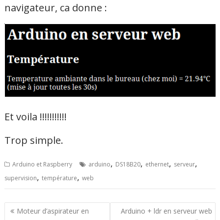
navigateur, ca donne :
Et voila !!!!!!!!!!!
Trop simple.
,
,
,
,
Arduino et Raspberry
arduino
DS18B20
ethernet
serveur
,
,
supervision
température
web
Navigation
Moteur d’aspirateur en
Arduino + ldr en serveur web