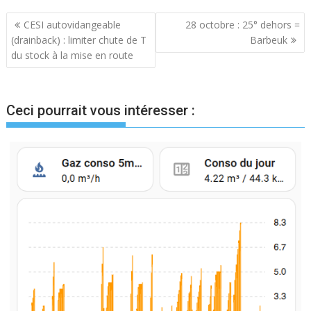
Navigation
CESI autovidangeable
28 octobre : 25° dehors =
(drainback) : limiter chute de T
Barbeuk
de
du stock à la mise en route
l’article
Ceci pourrait vous intéresser :