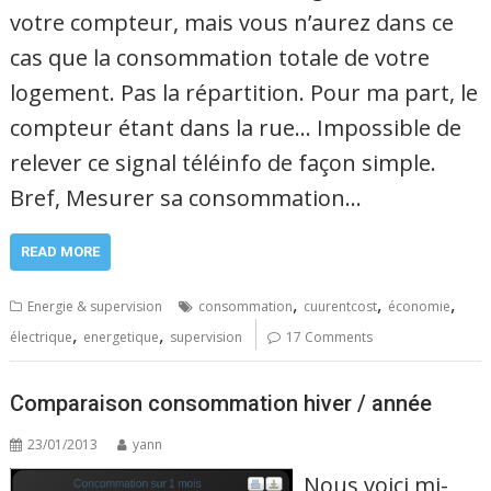
votre compteur, mais vous n’aurez dans ce
cas que la consommation totale de votre
logement. Pas la répartition. Pour ma part, le
compteur étant dans la rue… Impossible de
relever ce signal téléinfo de façon simple.
Bref, Mesurer sa consommation…
READ MORE
,
,
,
Energie & supervision
consommation
cuurentcost
économie
,
,
électrique
energetique
supervision
17 Comments
Comparaison consommation hiver / année
23/01/2013
yann
Nous voici mi-