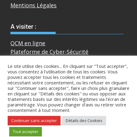
Mentions Légales
A visiter :
QCM en ligne
Plateforme de Cyber-Sécurité
Le site utilise des cookies... En cliquant sur “Tout accepter”,
vous consentez à l'utilisation de tous les cookies. Vous
Divers
pouvez accepter tous les cookies et traitements
nécessitant votre consentement, ou les refuser en cliquant
sur "Continuer sans accepter", faire un choix plus granulaire
Sur mastodon
en cliquant sur "Détails des cookies" ou vous opposer aux
traitements basés sur des intérêts légitimes via l'écran de
paramétrage. Vous pouvez changer d'avis ou retirer votre
consentement à tout moment.
Copyright © All rights reserved
Continuer sans accepter
Détails des Cookies
Proudly powered by WordPress
|
Theme:
Tout accepter
SuperMag by
Acme Themes