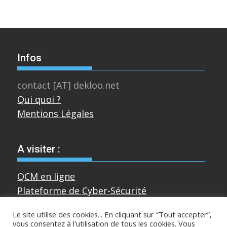
Infos
contact [AT] dekloo.net
Qui quoi ?
Mentions Légales
A visiter :
QCM en ligne
Plateforme de Cyber-Sécurité
Le site utilise des cookies... En cliquant sur “Tout accepter”,
vous consentez à l'utilisation de tous les cookies. Vous
Divers