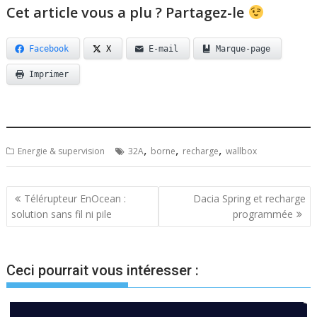
Cet article vous a plu ? Partagez-le
Facebook
X
E-mail
Marque-page
Imprimer
,
,
,
Energie & supervision
32A
borne
recharge
wallbox
Navigation
Télérupteur EnOcean :
Dacia Spring et recharge
solution sans fil ni pile
programmée
de
l’article
Ceci pourrait vous intéresser :