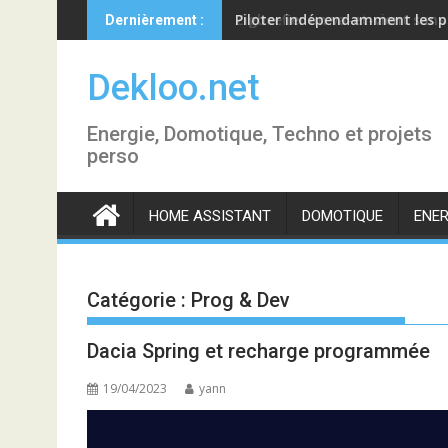
Skip
Piloter indépendamment les p
Dernièrement :
to
content
Dekloo.net
Energie, Domotique, Techno et projets
perso
HOME ASSISTANT
DOMOTIQUE
ENER
Catégorie :
Prog & Dev
Dacia Spring et recharge programmée
19/04/2023
yann