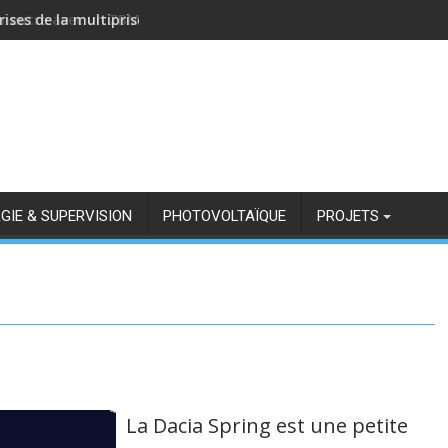
rises de la multiprise NOUS A11Z avec Zigbee2MQTT
GIE & SUPERVISION
PHOTOVOLTAÏQUE
PROJETS
La Dacia Spring est une petite