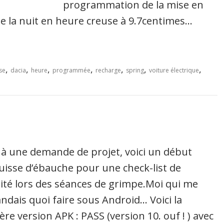
programmation de la mise en
e la nuit en heure creuse à 9.7centimes…
,
,
,
,
,
,
,
se
dacia
heure
programmée
recharge
spring
voiture électrique
 à une demande de projet, voici un début
uisse d’ébauche pour une check-list de
ité lors des séances de grimpe.Moi qui me
dais quoi faire sous Android… Voici la
ère version APK : PASS (version 10. ouf ! ) avec