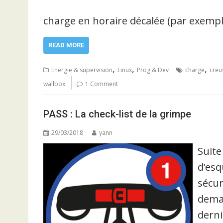
charge en horaire décalée (par exempl
READ MORE
,
,
,
Energie & supervision
Linux
Prog & Dev
charge
creu
wallbox
1 Comment
PASS : La check-list de la grimpe
29/03/2018
yann
Suite
d’esq
sécur
deman
derni