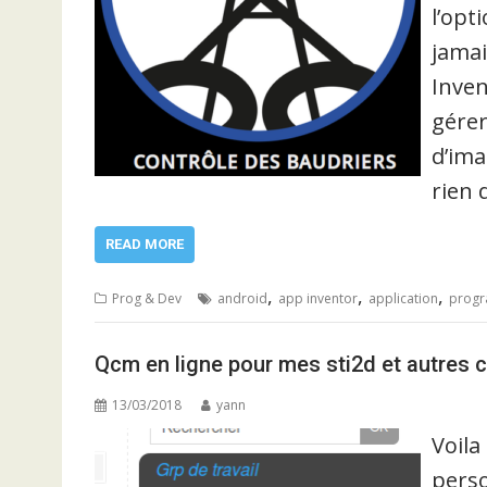
l’opt
jamai
Inven
gérer
d’ima
rien 
READ MORE
,
,
,
Prog & Dev
android
app inventor
application
progr
Qcm en ligne pour mes sti2d et autres 
13/03/2018
yann
Voila
perso