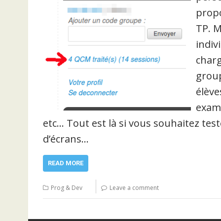
propo
TP. M
indiv
charg
group
élève
exame
etc… Tout est là si vous souhaitez test
d’écrans…
READ MORE
Prog & Dev
Leave a comment