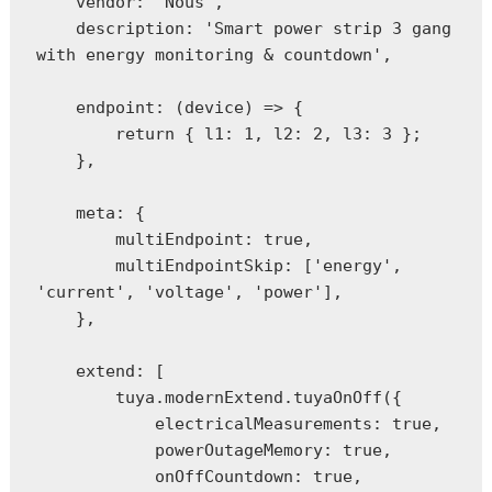
    vendor: 'Nous',

    description: 'Smart power strip 3 gang 
with energy monitoring & countdown',

    endpoint: (device) => {

        return { l1: 1, l2: 2, l3: 3 };

    },

    meta: {

        multiEndpoint: true,

        multiEndpointSkip: ['energy', 
'current', 'voltage', 'power'],

    },

    extend: [

        tuya.modernExtend.tuyaOnOff({

            electricalMeasurements: true,

            powerOutageMemory: true,

            onOffCountdown: true,
