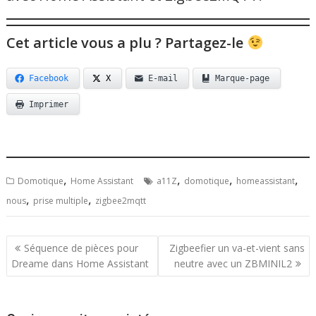
Cet article vous a plu ? Partagez-le
Facebook
X
E-mail
Marque-page
Imprimer
,
,
,
,
Domotique
Home Assistant
a11Z
domotique
homeassistant
,
,
nous
prise multiple
zigbee2mqtt
Navigation
Séquence de pièces pour
Zigbeefier un va-et-vient sans
Dreame dans Home Assistant
neutre avec un ZBMINIL2
de
l’article