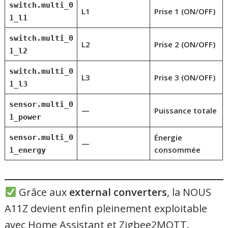
switch.multi_0
L1
Prise 1 (ON/OFF)
1_l1
switch.multi_0
L2
Prise 2 (ON/OFF)
1_l2
switch.multi_0
L3
Prise 3 (ON/OFF)
1_l3
sensor.multi_0
—
Puissance totale
1_power
Énergie
sensor.multi_0
—
consommée
1_energy
Grâce aux
external converters
, la NOUS
A11Z devient enfin pleinement exploitable
avec Home Assistant et Zigbee2MQTT.