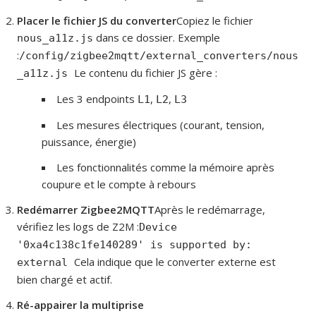
Placer le fichier JS du converter
Copiez le fichier
dans ce dossier. Exemple
nous_a11z.js
:
/config/zigbee2mqtt/external_converters/nous
Le contenu du fichier JS gère :
_a11z.js
Les 3 endpoints
,
,
L1
L2
L3
Les mesures électriques (courant, tension,
puissance, énergie)
Les fonctionnalités comme la mémoire après
coupure et le compte à rebours
Redémarrer Zigbee2MQTT
Après le redémarrage,
vérifiez les logs de Z2M :
Device
'0xa4c138c1fe140289' is supported by:
Cela indique que le converter externe est
external
bien chargé et actif.
Ré-appairer la multiprise