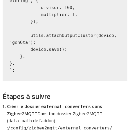
etering', {

            divisor: 100,

            multiplier: 1,

        });

        utils.attachOutputCluster(device, 
'genOta');

        device.save();

    },

},

];
Étapes à suivre
Créer le dossier
dans
external_converters
Zigbee2MQTT
Dans ton dossier Zigbee2MQTT
(
de l’addon)
data_path
:
/config/zigbee2mqtt/external_converters/