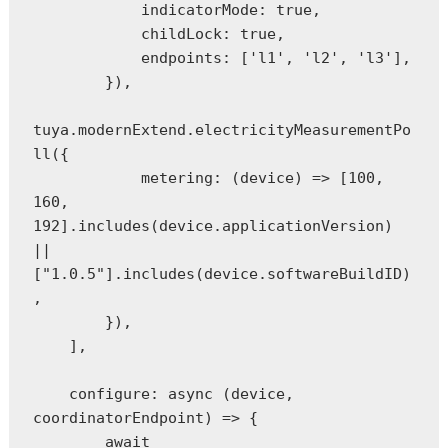
            indicatorMode: true,

            childLock: true,

            endpoints: ['l1', 'l2', 'l3'],

        }),

tuya.modernExtend.electricityMeasurementPo
ll({

            metering: (device) => [100, 
160, 
192].includes(device.applicationVersion) 
|| 
["1.0.5"].includes(device.softwareBuildID)
,

        }),

    ],

    configure: async (device, 
coordinatorEndpoint) => {

        await 