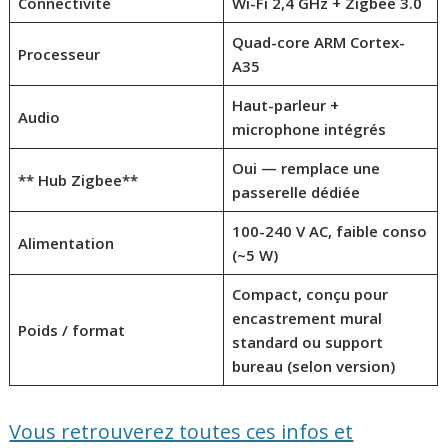
Connectivité
Wi-Fi 2,4 GHz +
Zigbee 3.0
Quad-core ARM Cortex-
Processeur
A35
Haut-parleur +
Audio
microphone intégrés
Oui — remplace une
** Hub Zigbee**
passerelle dédiée
100-240 V AC, faible conso
Alimentation
(~5 W)
Compact, conçu pour
encastrement mural
Poids / format
standard ou support
bureau (selon version)
Vous retrouverez toutes ces infos et