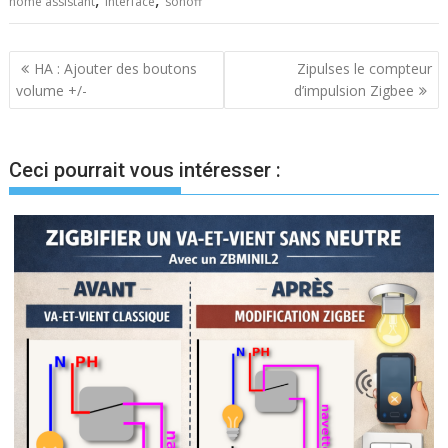
home assistant
interface
sonoff
Navigation
HA : Ajouter des boutons
Zipulses le compteur
volume +/-
d’impulsion Zigbee
de
l’article
Ceci pourrait vous intéresser :