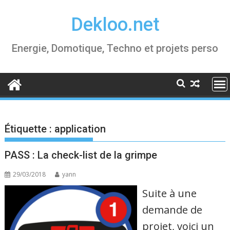
Skip
Dekloo.net
to
content
Energie, Domotique, Techno et projets perso
Étiquette :
application
PASS : La check-list de la grimpe
29/03/2018
yann
Suite à une
demande de
projet, voici un