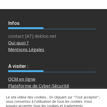
Infos
contact [AT] dekloo.net
Qui quoi ?
Mentions Légales
A visiter :
QCM en ligne
Plateforme de Cyber-Sécurité
Le site utilise des cookies... En cliquant sur “Tout accepter”,
vous consentez à l'utilisation de tous les cookies. Vous
Divers
pouvez accepter tous les cookies et traitements