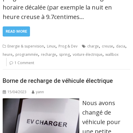
horaire décalée (par exemple la nuit en
heure creuse à 9.7centimes…
READ MORE
,
,
,
,
,
Energie & supervision
Linux
Prog & Dev
charge
creuse
dacia
,
,
,
,
,
heure
programmée
recharge
spring
voiture électrique
wallbox
1 Comment
Borne de recharge de véhicule électrique
15/04/2023
yann
Nous avons
changé de
véhicule pour
une petite