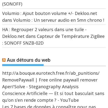
(SONOFF)
Volumio : Ajout bouton volume +/- Dekloo.net
dans
Volumio : Un serveur audio en 5mn chrono !
HA : Regrouper 2 valeurs dans une tuile -
Dekloo.net
dans
Capteur de Température ZigBee
: SONOFF SNZB-02D
Aux détours du web
http://a.bouque.eurotech.free.fr/ab_punitions/
RemovePaywall | Free online paywall remover
Aperi'Solve - Steganography Analysis
Conscience Artificielle — Et si tout basculait sans
qu’on s’en rende compte ? - YouTube
Les 7 bases de données à connaître pour pas