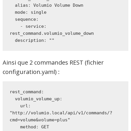
  alias: Volumio Volume Down

  mode: single

  sequence:

    - service: 
rest_command.volumio_volume_down

  description: ""
Ainsi que 2 commandes REST (fichier
configuration.yaml) :
rest_command:

  volumio_volume_up:

    url: 
"http://volumio.local/api/v1/commands/?
cmd=volume&volume=plus"

    method: GET
