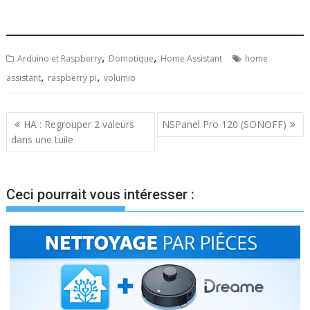
,
,
Arduino et Raspberry
Domotique
Home Assistant
home
,
,
assistant
raspberry pi
volumio
Navigation
HA : Regrouper 2 valeurs
NSPanel Pro 120 (SONOFF)
dans une tuile
de
l’article
Ceci pourrait vous intéresser :