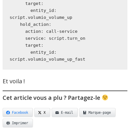
      target:

        entity_id: 
script.volumio_volume_up

    hold_action:

      action: call-service

      service: script.turn_on

      target:

        entity_id: 
Et voila !
Cet article vous a plu ? Partagez-le
Facebook
X
E-mail
Marque-page
Imprimer