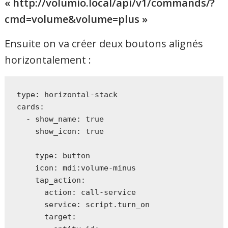
« http://volumio.local/api/v1/commands/?
cmd=volume&volume=plus »
Ensuite on va créer deux boutons alignés
horizontalement :
type: horizontal-stack

cards:

  - show_name: true

    show_icon: true

    type: button

    icon: mdi:volume-minus

    tap_action:

      action: call-service

      service: script.turn_on

      target:
