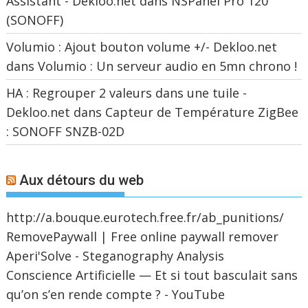
Assistant - Dekloo.net
dans
NSPanel Pro 120
(SONOFF)
Volumio : Ajout bouton volume +/- Dekloo.net
dans
Volumio : Un serveur audio en 5mn chrono !
HA : Regrouper 2 valeurs dans une tuile -
Dekloo.net
dans
Capteur de Température ZigBee
: SONOFF SNZB-02D
Aux détours du web
http://a.bouque.eurotech.free.fr/ab_punitions/
RemovePaywall | Free online paywall remover
Aperi'Solve - Steganography Analysis
Conscience Artificielle — Et si tout basculait sans
qu’on s’en rende compte ? - YouTube