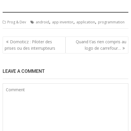
,
,
,
Prog & Dev
android
app inventor
application
programmation
Navigation
Domoticz : Piloter des
Quand t’as rien compris au
prises ou des interrupteurs
logo de carrefour…
de
l’article
LEAVE A COMMENT