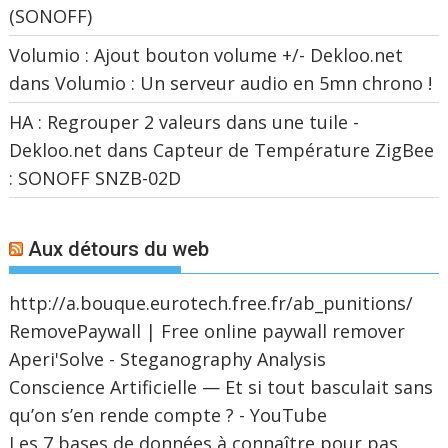
(SONOFF)
Volumio : Ajout bouton volume +/- Dekloo.net
dans
Volumio : Un serveur audio en 5mn chrono !
HA : Regrouper 2 valeurs dans une tuile -
Dekloo.net
dans
Capteur de Température ZigBee
: SONOFF SNZB-02D
Aux détours du web
http://a.bouque.eurotech.free.fr/ab_punitions/
RemovePaywall | Free online paywall remover
Aperi'Solve - Steganography Analysis
Conscience Artificielle — Et si tout basculait sans
qu’on s’en rende compte ? - YouTube
Les 7 bases de données à connaître pour pas