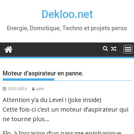
Skip
Dekloo.net
to
content
Energie, Domotique, Techno et projets perso
Moteur d’aspirateur en panne.
12/01/2014
yann
Attention y’a du Level ! (joke inside)
Cette fois-ci c’est un moteur d’aspirateur qui
ne tourne plus…
Flo, à l’occasion d’un passage epiphanique,