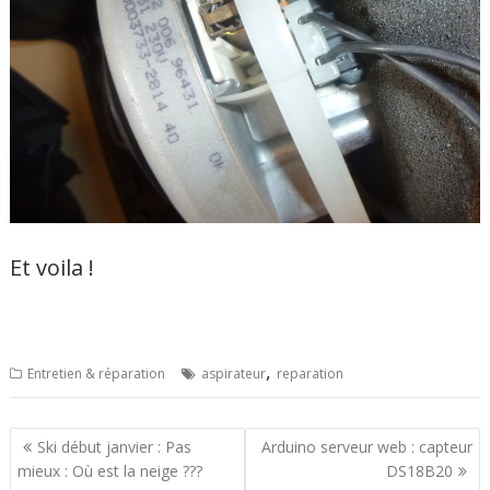
Et voila !
,
Entretien & réparation
aspirateur
reparation
Navigation
Ski début janvier : Pas
Arduino serveur web : capteur
mieux : Où est la neige ???
DS18B20
de