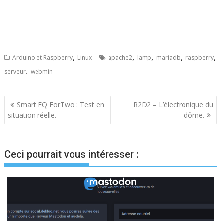
,
,
,
,
,
Arduino et Raspberry
Linux
apache2
lamp
mariadb
raspberry
,
serveur
webmin
Navigation
Smart EQ ForTwo : Test en
R2D2 – L’électronique du
situation réelle.
dôme.
de
l’article
Ceci pourrait vous intéresser :