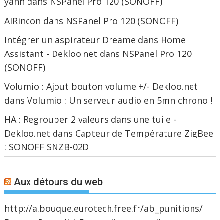
yann
dans
NSPanel Pro 120 (SONOFF)
AIRincon
dans
NSPanel Pro 120 (SONOFF)
Intégrer un aspirateur Dreame dans Home
Assistant - Dekloo.net
dans
NSPanel Pro 120
(SONOFF)
Volumio : Ajout bouton volume +/- Dekloo.net
dans
Volumio : Un serveur audio en 5mn chrono !
HA : Regrouper 2 valeurs dans une tuile -
Dekloo.net
dans
Capteur de Température ZigBee
: SONOFF SNZB-02D
Aux détours du web
http://a.bouque.eurotech.free.fr/ab_punitions/