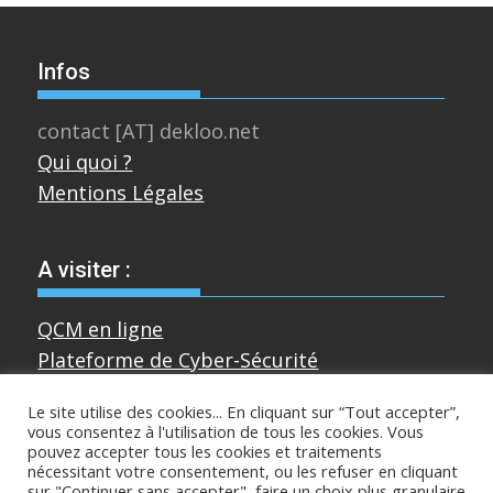
Infos
contact [AT] dekloo.net
Qui quoi ?
Mentions Légales
A visiter :
QCM en ligne
Plateforme de Cyber-Sécurité
Le site utilise des cookies... En cliquant sur “Tout accepter”,
vous consentez à l'utilisation de tous les cookies. Vous
Divers
pouvez accepter tous les cookies et traitements
nécessitant votre consentement, ou les refuser en cliquant
sur "Continuer sans accepter", faire un choix plus granulaire