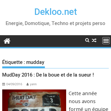
Skip
Dekloo.net
to
content
Energie, Domotique, Techno et projets perso
Étiquette :
mudday
MudDay 2016 : De la boue et de la sueur !
04/09/2016
yann
Cette année
nous avons
formé un équipe