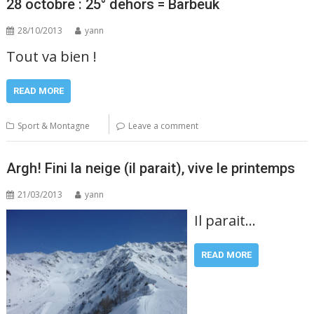
28 octobre : 25° dehors = Barbeuk
28/10/2013
yann
Tout va bien !
READ MORE
Sport & Montagne
Leave a comment
Argh! Fini la neige (il parait), vive le printemps
21/03/2013
yann
Il parait…
READ MORE