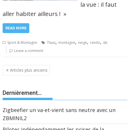
la vue : il faut
aller habiter ailleurs ! »
READ MORE
,
,
,
,
Sport & Montagne
7laux
montagne
neige
rando
ski
Leave a comment
Navigation
Articles plus anciens
des
articles
Dernièrement…
Zigbeefier un va-et-vient sans neutre avec un
ZBMINIL2
Piloter indépendamment les prises de la