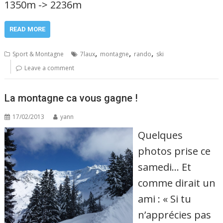
1350m -> 2236m
READ MORE
,
,
,
Sport & Montagne
7laux
montagne
rando
ski
Leave a comment
La montagne ca vous gagne !
17/02/2013
yann
Quelques
photos prise ce
samedi… Et
comme dirait un
ami : « Si tu
n’apprécies pas