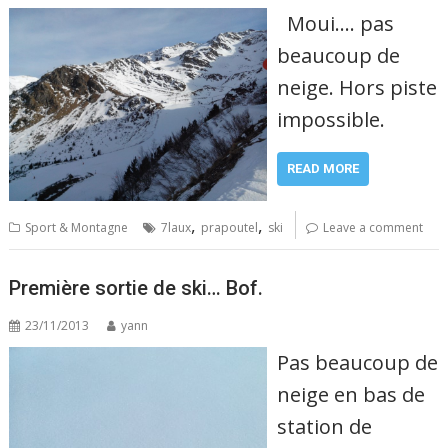
Moui…. pas
beaucoup de
neige. Hors piste
impossible.
READ MORE
,
,
Sport & Montagne
7laux
prapoutel
ski
Leave a comment
Première sortie de ski… Bof.
23/11/2013
yann
Pas beaucoup de
neige en bas de
station de