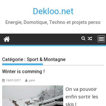
Skip
Dekloo.net
to
content
Energie, Domotique, Techno et projets perso
Catégorie :
Sport & Montagne
Winter is comming !
16/01/2017
yann
On va pouvoir
enfin sortir les
skis !