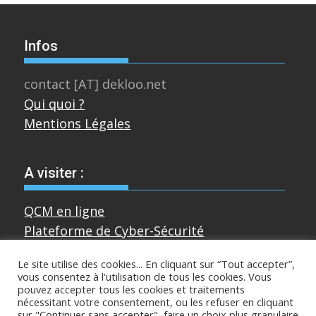
Infos
contact [AT] dekloo.net
Qui quoi ?
Mentions Légales
A visiter :
QCM en ligne
Plateforme de Cyber-Sécurité
Le site utilise des cookies... En cliquant sur “Tout accepter”,
vous consentez à l'utilisation de tous les cookies. Vous
Divers
pouvez accepter tous les cookies et traitements
nécessitant votre consentement, ou les refuser en cliquant
sur "Continuer sans accepter", faire un choix plus granulaire