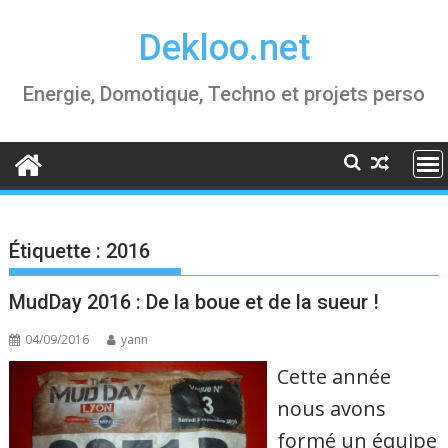
Skip
Dekloo.net
to
content
Energie, Domotique, Techno et projets perso
Étiquette :
2016
MudDay 2016 : De la boue et de la sueur !
04/09/2016
yann
Cette année
nous avons
formé un équipe