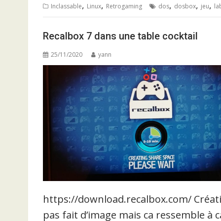
,
,
,
,
,
Inclassable
Linux
Retrogaming
dos
dosbox
jeu
la
Recalbox 7 dans une table cocktail
25/11/2020
yann
https://download.recalbox.com/ Créatio
pas fait d’image mais ca ressemble à ca