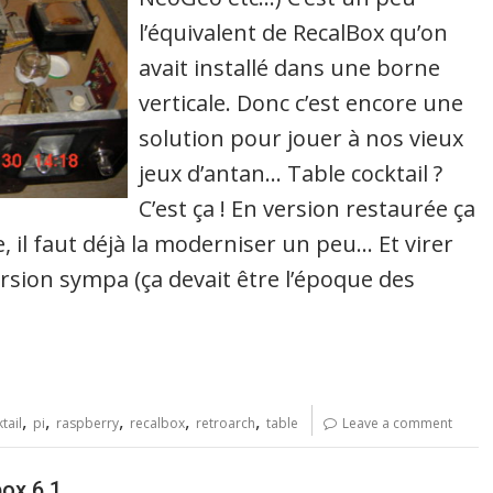
l’équivalent de RecalBox qu’on
avait installé dans une borne
verticale. Donc c’est encore une
solution pour jouer à nos vieux
jeux d’antan… Table cocktail ?
C’est ça ! En version restaurée ça
, il faut déjà la moderniser un peu… Et virer
rsion sympa (ça devait être l’époque des
,
,
,
,
,
tail
pi
raspberry
recalbox
retroarch
table
Leave a comment
box 6.1