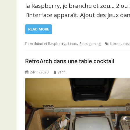
la Raspberry, je branche et zou… 2 ou
l’interface apparaît. Ajout des jeux d
READ MORE
,
,
,
Arduino et Raspberry
Linux
Retrogaming
borne
ras
RetroArch dans une table cocktail
24/11/2020
yann