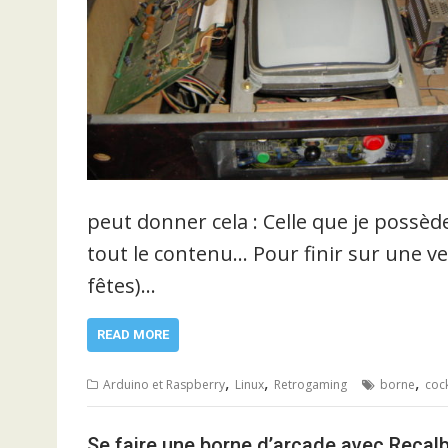
peut donner cela : Celle que je possède
tout le contenu… Pour finir sur une ve
fêtes)…
READ MORE
,
,
,
Arduino et Raspberry
Linux
Retrogaming
borne
cock
Se faire une borne d’arcade avec Recal