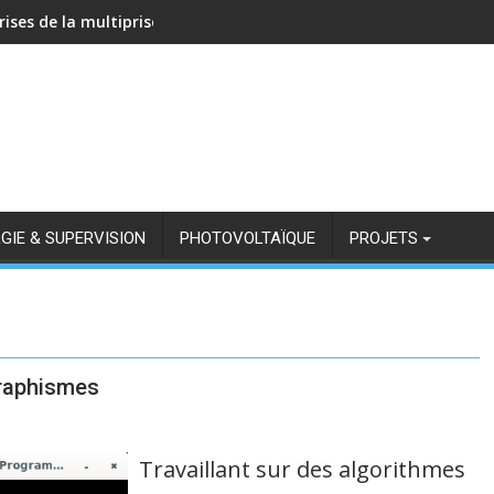
rises de la multiprise NOUS A11Z avec Zigbee2MQTT
GIE & SUPERVISION
PHOTOVOLTAÏQUE
PROJETS
graphismes
Travaillant sur des algorithmes