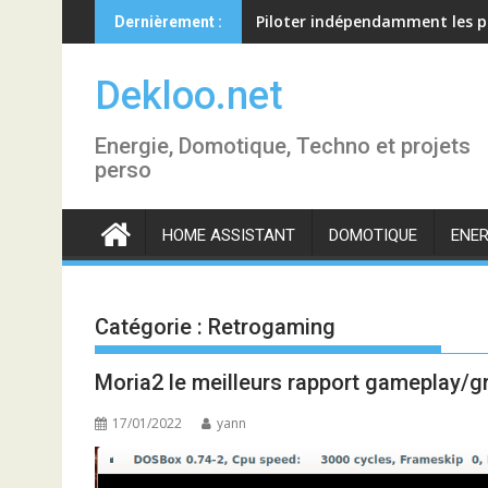
Skip
Piloter indépendamment les p
Dernièrement :
to
content
Dekloo.net
Energie, Domotique, Techno et projets
perso
HOME ASSISTANT
DOMOTIQUE
ENER
Catégorie :
Retrogaming
Moria2 le meilleurs rapport gameplay/
17/01/2022
yann