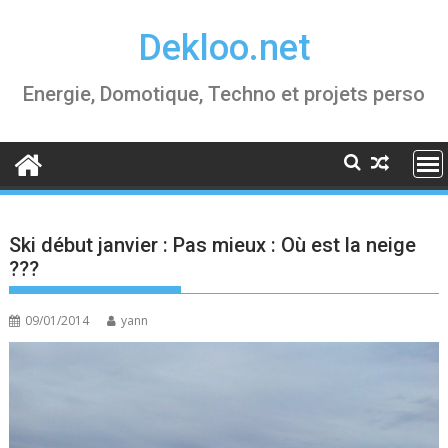
Skip
Dekloo.net
to
content
Energie, Domotique, Techno et projets perso
Ski début janvier : Pas mieux : Où est la neige
???
09/01/2014
yann