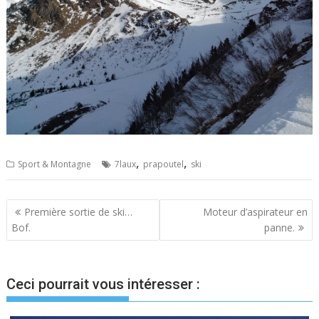
,
,
Sport & Montagne
7laux
prapoutel
ski
Navigation
Première sortie de ski…
Moteur d’aspirateur en
Bof.
panne.
de
l’article
Ceci pourrait vous intéresser :