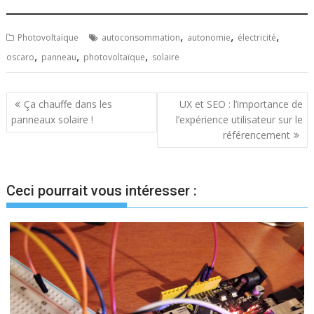
,
,
,
Photovoltaïque
autoconsommation
autonomie
électricité
,
,
,
oscaro
panneau
photovoltaïque
solaire
Navigation
Ça chauffe dans les
UX et SEO : l’importance de
panneaux solaire !
l’expérience utilisateur sur le
de
référencement
l’article
Ceci pourrait vous intéresser :