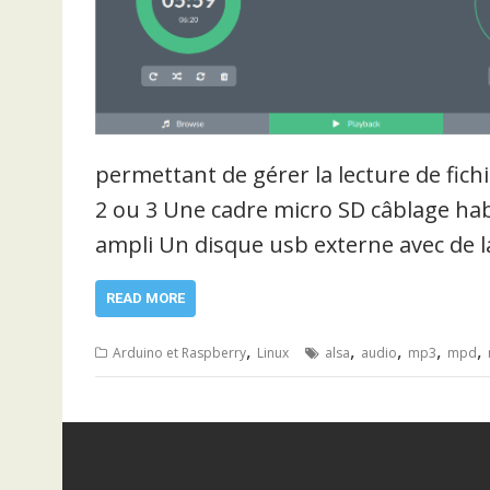
permettant de gérer la lecture de fich
2 ou 3 Une cadre micro SD câblage habi
ampli Un disque usb externe avec de l
READ MORE
,
,
,
,
,
Arduino et Raspberry
Linux
alsa
audio
mp3
mpd