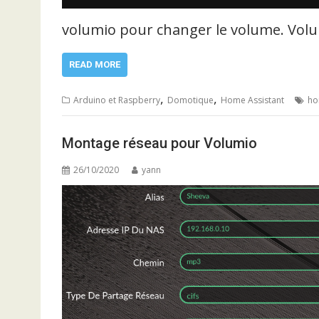
volumio pour changer le volume. Vol
READ MORE
,
,
Arduino et Raspberry
Domotique
Home Assistant
ho
Montage réseau pour Volumio
26/10/2020
yann