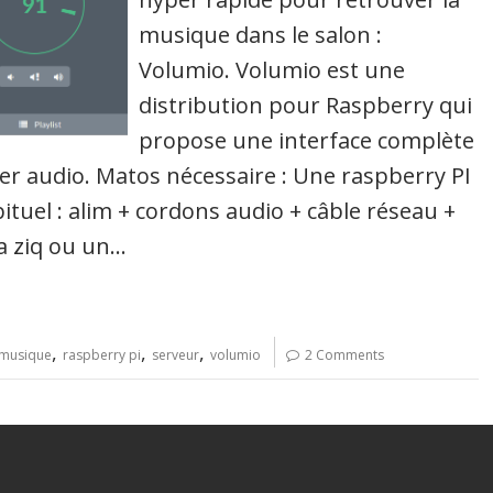
musique dans le salon :
Volumio. Volumio est une
distribution pour Raspberry qui
propose une interface complète
ier audio. Matos nécessaire : Une raspberry PI
tuel : alim + cordons audio + câble réseau +
a ziq ou un…
,
,
,
musique
raspberry pi
serveur
volumio
2 Comments