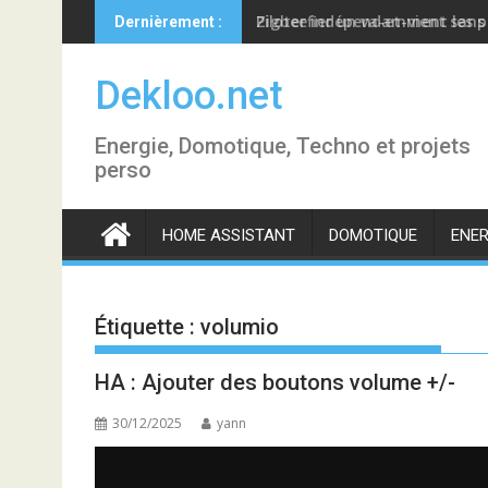
Skip
Piloter indépendamment les p
Dernièrement :
to
content
Dekloo.net
Energie, Domotique, Techno et projets
perso
HOME ASSISTANT
DOMOTIQUE
ENER
Étiquette :
volumio
HA : Ajouter des boutons volume +/-
30/12/2025
yann