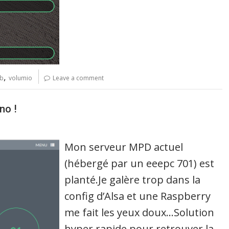
,
b
volumio
Leave a comment
no !
Mon serveur MPD actuel
(hébergé par un eeepc 701) est
planté.Je galère trop dans la
config d’Alsa et une Raspberry
me fait les yeux doux…Solution
hyper rapide pour retrouver la