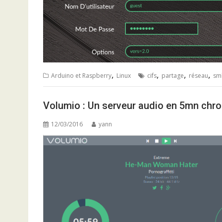
,
,
,
,
Arduino et Raspberry
Linux
cifs
partage
réseau
sm
Volumio : Un serveur audio en 5mn chro
12/03/2016
yann