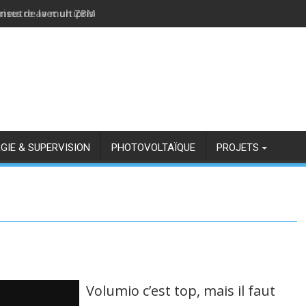
rises de la multiprise NOUS A11Z avec Zigbee2MQTT
GIE & SUPERVISION
PHOTOVOLTAÏQUE
PROJETS
Volumio c’est top, mais il faut