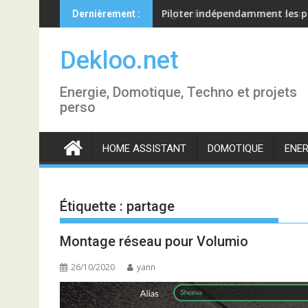
Skip
Piloter indépendamment les p
Dernièrement :
to
content
Dekloo.net
Energie, Domotique, Techno et projets
perso
HOME ASSISTANT
DOMOTIQUE
ENER
Étiquette :
partage
Montage réseau pour Volumio
26/10/2020
yann