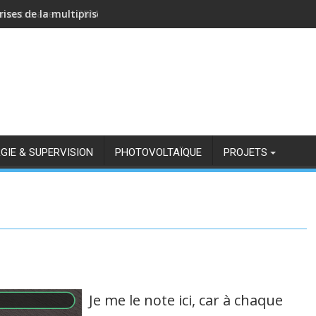
rises de la multiprise NOUS A11Z avec Zigbee2MQTT
GIE & SUPERVISION
PHOTOVOLTAÏQUE
PROJETS
Je me le note ici, car à chaque