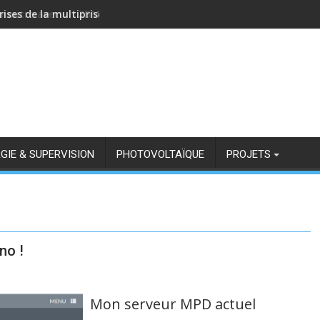
rises de la multiprise NOUS A11Z avec Zigbee2MQTT
GIE & SUPERVISION
PHOTOVOLTAÏQUE
PROJETS
no !
Mon serveur MPD actuel