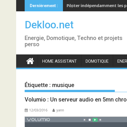
Skip
Piloter indépendamment les p
Dernièrement :
to
content
Dekloo.net
Energie, Domotique, Techno et projets
perso
HOME ASSISTANT
DOMOTIQUE
ENER
Étiquette :
musique
Volumio : Un serveur audio en 5mn chro
12/03/2016
yann