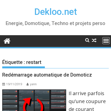
Skip
Dekloo.net
to
content
Energie, Domotique, Techno et projets perso
Étiquette :
restart
Redémarrage automatique de Domoticz
19/11/2019
yann
Il arrive parfois
qu’une coupure
de courant