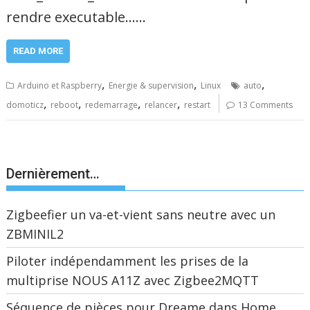
rendre executable……
READ MORE
,
,
,
Arduino et Raspberry
Energie & supervision
Linux
auto
,
,
,
,
domoticz
reboot
redemarrage
relancer
restart
13 Comments
Dernièrement…
Zigbeefier un va-et-vient sans neutre avec un
ZBMINIL2
Piloter indépendamment les prises de la
multiprise NOUS A11Z avec Zigbee2MQTT
Séquence de pièces pour Dreame dans Home