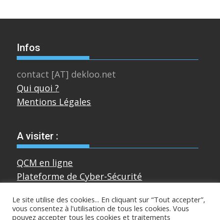
Infos
contact [AT] dekloo.net
Qui quoi ?
Mentions Légales
A visiter :
QCM en ligne
Plateforme de Cyber-Sécurité
Le site utilise des cookies... En cliquant sur “Tout accepter”,
vous consentez à l'utilisation de tous les cookies. Vous
Divers
pouvez accepter tous les cookies et traitements