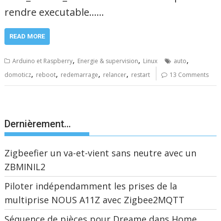
rendre executable……
READ MORE
,
,
,
Arduino et Raspberry
Energie & supervision
Linux
auto
,
,
,
,
domoticz
reboot
redemarrage
relancer
restart
13 Comments
Dernièrement…
Zigbeefier un va-et-vient sans neutre avec un
ZBMINIL2
Piloter indépendamment les prises de la
multiprise NOUS A11Z avec Zigbee2MQTT
Séquence de pièces pour Dreame dans Home