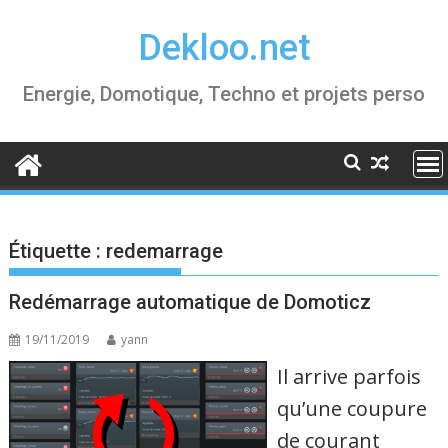
Skip
Dekloo.net
to
content
Energie, Domotique, Techno et projets perso
Étiquette :
redemarrage
Redémarrage automatique de Domoticz
19/11/2019
yann
Il arrive parfois
qu’une coupure
de courant