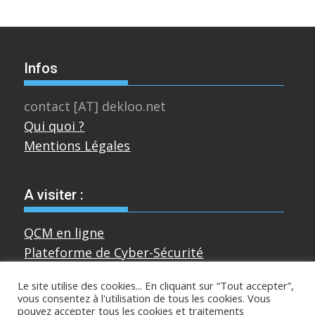
Infos
contact [AT] dekloo.net
Qui quoi ?
Mentions Légales
A visiter :
QCM en ligne
Plateforme de Cyber-Sécurité
Le site utilise des cookies... En cliquant sur “Tout accepter”,
vous consentez à l'utilisation de tous les cookies. Vous
Divers
pouvez accepter tous les cookies et traitements