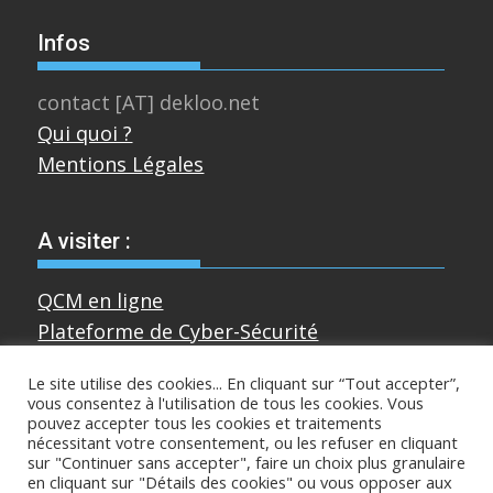
Infos
contact [AT] dekloo.net
Qui quoi ?
Mentions Légales
A visiter :
QCM en ligne
Plateforme de Cyber-Sécurité
Le site utilise des cookies... En cliquant sur “Tout accepter”,
vous consentez à l'utilisation de tous les cookies. Vous
Divers
pouvez accepter tous les cookies et traitements
nécessitant votre consentement, ou les refuser en cliquant
sur "Continuer sans accepter", faire un choix plus granulaire
Sur mastodon
en cliquant sur "Détails des cookies" ou vous opposer aux