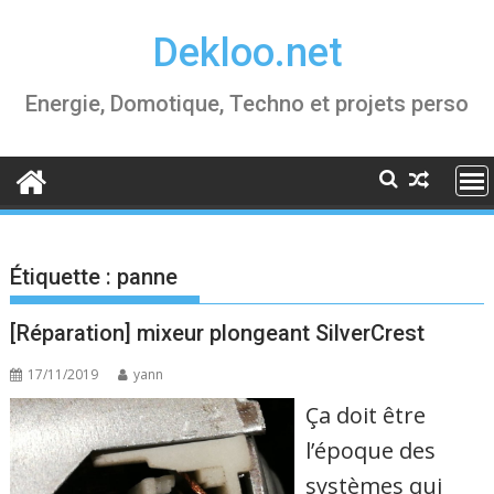
Skip
Dekloo.net
to
content
Energie, Domotique, Techno et projets perso
Étiquette :
panne
[Réparation] mixeur plongeant SilverCrest
17/11/2019
yann
Ça doit être
l’époque des
systèmes qui