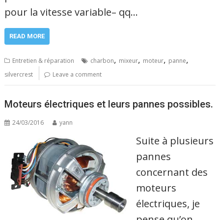
pour la vitesse variable– qq…
READ MORE
,
,
,
,
Entretien & réparation
charbon
mixeur
moteur
panne
silvercrest
Leave a comment
Moteurs électriques et leurs pannes possibles.
24/03/2016
yann
Suite à plusieurs
pannes
concernant des
moteurs
électriques, je
pense qu’on