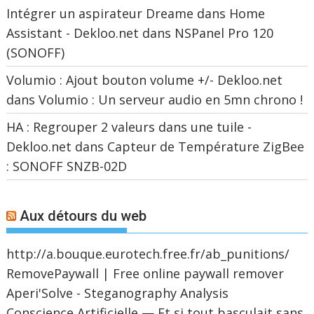
Intégrer un aspirateur Dreame dans Home
Assistant - Dekloo.net
dans
NSPanel Pro 120
(SONOFF)
Volumio : Ajout bouton volume +/- Dekloo.net
dans
Volumio : Un serveur audio en 5mn chrono !
HA : Regrouper 2 valeurs dans une tuile -
Dekloo.net
dans
Capteur de Température ZigBee
: SONOFF SNZB-02D
Aux détours du web
http://a.bouque.eurotech.free.fr/ab_punitions/
RemovePaywall | Free online paywall remover
Aperi'Solve - Steganography Analysis
Conscience Artificielle — Et si tout basculait sans