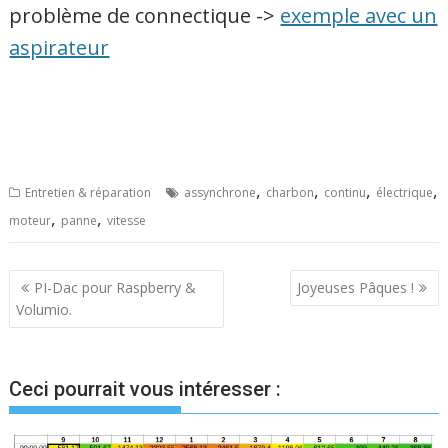
problème de connectique ->
exemple avec un
aspirateur
,
,
,
,
Entretien & réparation
assynchrone
charbon
continu
électrique
,
,
moteur
panne
vitesse
Navigation
PI-Dac pour Raspberry &
Joyeuses Pâques !
Volumio.
de
l’article
Ceci pourrait vous intéresser :