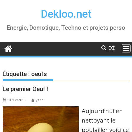
Skip
Dekloo.net
to
content
Energie, Domotique, Techno et projets perso
Étiquette :
oeufs
Le premier Oeuf !
01/12/2012
yann
Aujourd’hui en
nettoyant le
poulailler voici ce