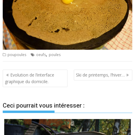
,
poupoules
oeufs
poules
Navigation
Evolution de l’interface
Ski de printemps, l’hiver…
graphique du domicile.
de
l’article
Ceci pourrait vous intéresser :