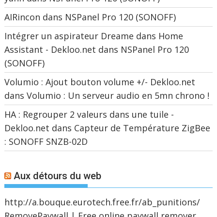
AIRincon
dans
NSPanel Pro 120 (SONOFF)
Intégrer un aspirateur Dreame dans Home
Assistant - Dekloo.net
dans
NSPanel Pro 120
(SONOFF)
Volumio : Ajout bouton volume +/- Dekloo.net
dans
Volumio : Un serveur audio en 5mn chrono !
HA : Regrouper 2 valeurs dans une tuile -
Dekloo.net
dans
Capteur de Température ZigBee
: SONOFF SNZB-02D
Aux détours du web
http://a.bouque.eurotech.free.fr/ab_punitions/
RemovePaywall | Free online paywall remover