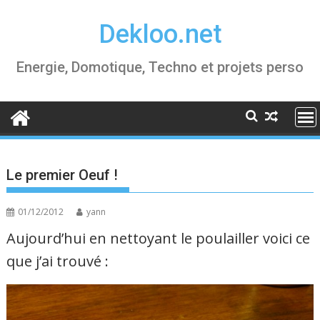
Skip
Dekloo.net
to
content
Energie, Domotique, Techno et projets perso
Le premier Oeuf !
01/12/2012
yann
Aujourd’hui en nettoyant le poulailler voici ce
que j’ai trouvé :