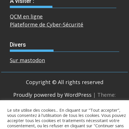
A visiter :
QCM en ligne
Plateforme de Cyber-Sécurité
Divers
Sur mastodon
Copyright © All rights reserved
Proudly powered by WordPress
|
Theme:
SuperMag by
Acme Themes
Le site utilise des cookies... En cliquant sur “Tout accepter”,
vous consentez à l'utilisation de tous les cookies. Vous pouvez
accepter tous les cookies et traitements nécessitant votre
consentement, ou les refuser en cliquant sur "Continuer sans