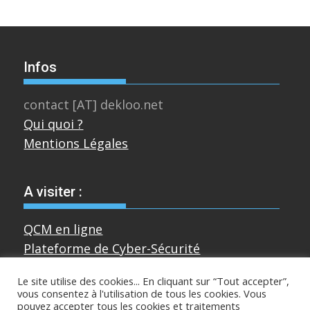
Infos
contact [AT] dekloo.net
Qui quoi ?
Mentions Légales
A visiter :
QCM en ligne
Plateforme de Cyber-Sécurité
Le site utilise des cookies... En cliquant sur “Tout accepter”,
vous consentez à l'utilisation de tous les cookies. Vous
Divers
pouvez accepter tous les cookies et traitements