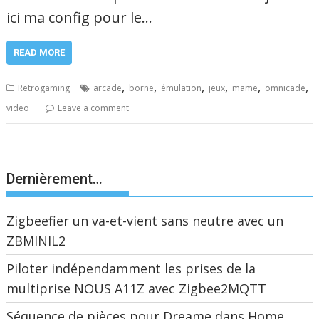
ici ma config pour le…
READ MORE
,
,
,
,
,
,
Retrogaming
arcade
borne
émulation
jeux
mame
omnicade
video
Leave a comment
Dernièrement…
Zigbeefier un va-et-vient sans neutre avec un
ZBMINIL2
Piloter indépendamment les prises de la
multiprise NOUS A11Z avec Zigbee2MQTT
Séquence de pièces pour Dreame dans Home