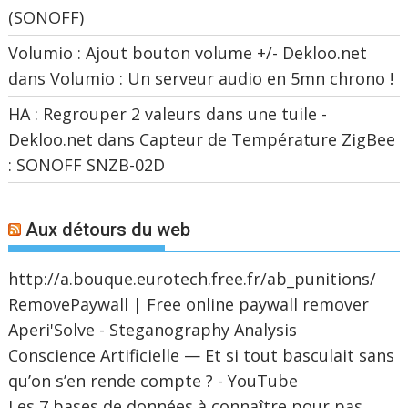
(SONOFF)
Volumio : Ajout bouton volume +/- Dekloo.net
dans
Volumio : Un serveur audio en 5mn chrono !
HA : Regrouper 2 valeurs dans une tuile -
Dekloo.net
dans
Capteur de Température ZigBee
: SONOFF SNZB-02D
Aux détours du web
http://a.bouque.eurotech.free.fr/ab_punitions/
RemovePaywall | Free online paywall remover
Aperi'Solve - Steganography Analysis
Conscience Artificielle — Et si tout basculait sans
qu’on s’en rende compte ? - YouTube
Les 7 bases de données à connaître pour pas