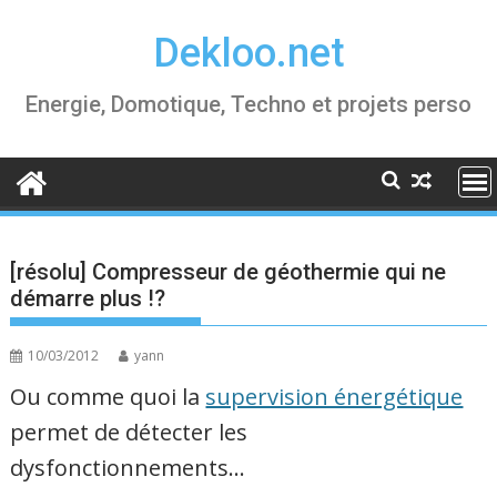
Skip
Dekloo.net
to
content
Energie, Domotique, Techno et projets perso
[résolu] Compresseur de géothermie qui ne
démarre plus !?
10/03/2012
yann
Ou comme quoi la
supervision énergétique
permet de détecter les
dysfonctionnements…