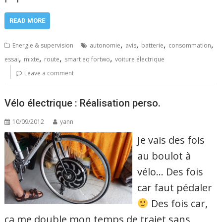
READ MORE
,
,
,
,
Energie & supervision
autonomie
avis
batterie
consommation
,
,
,
,
essai
mixte
route
smart eq fortwo
voiture électrique
Leave a comment
Vélo électrique : Réalisation perso.
10/09/2012
yann
Je vais des fois
au boulot à
vélo… Des fois
car faut pédaler
Des fois car,
ca me double mon temps de trajet sans