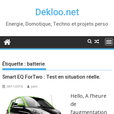
Skip
Dekloo.net
to
content
Energie, Domotique, Techno et projets perso
Étiquette :
batterie
Smart EQ ForTwo : Test en situation réelle.
28/11/2018
yann
Hello, A l’heure
de
l’augmentation