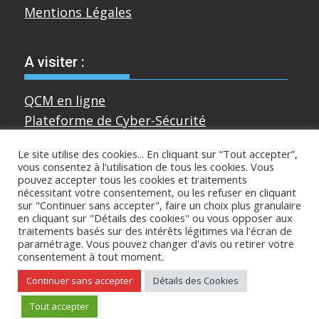
Mentions Légales
A visiter :
QCM en ligne
Plateforme de Cyber-Sécurité
Le site utilise des cookies... En cliquant sur “Tout accepter”,
vous consentez à l'utilisation de tous les cookies. Vous
Divers
pouvez accepter tous les cookies et traitements
nécessitant votre consentement, ou les refuser en cliquant
sur "Continuer sans accepter", faire un choix plus granulaire
Sur mastodon
en cliquant sur "Détails des cookies" ou vous opposer aux
traitements basés sur des intérêts légitimes via l'écran de
paramétrage. Vous pouvez changer d'avis ou retirer votre
consentement à tout moment.
Copyright © All rights reserved
Continuer sans accepter
Détails des Cookies
Proudly powered by WordPress
|
Theme:
Tout accepter
SuperMag by
Acme Themes