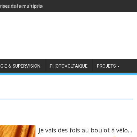
rises de la multiprise NOUS A11Z avec Zigbee2MQTT
GIE & SUPERVISION
PHOTOVOLTAÏQUE
PROJETS
Je vais des fois au boulot à vélo…