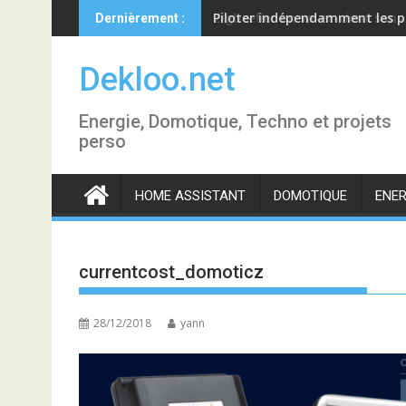
Skip
Piloter indépendamment les p
Dernièrement :
to
content
Dekloo.net
Energie, Domotique, Techno et projets
perso
HOME ASSISTANT
DOMOTIQUE
ENER
currentcost_domoticz
28/12/2018
yann