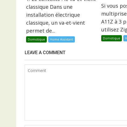
Si vous p
classique Dans une
multiprise
installation électrique
A11Z à 3 p
classique, un va-et-vient
utilisez Z
permet de...
Domotique
H
Domotique
Home Assistant
LEAVE A COMMENT