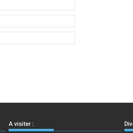
A visiter :
Div