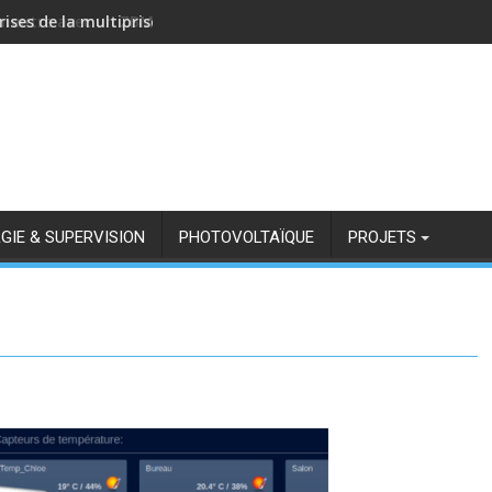
rises de la multiprise NOUS A11Z avec Zigbee2MQTT
GIE & SUPERVISION
PHOTOVOLTAÏQUE
PROJETS