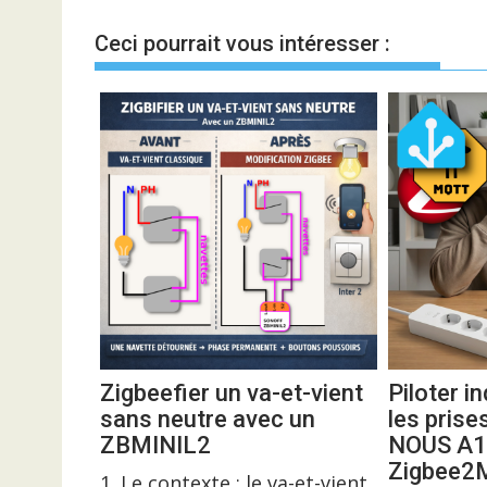
l’article
Ceci pourrait vous intéresser :
Zigbeefier un va-et-vient
Piloter 
sans neutre avec un
les prise
ZBMINIL2
NOUS A1
Zigbee
1. Le contexte : le va-et-vient