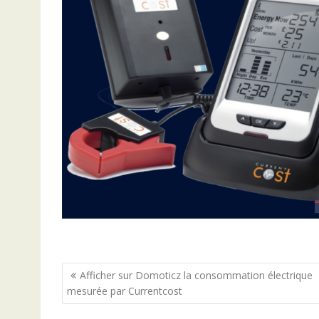
Navigation
Afficher sur Domoticz la consommation électrique
mesurée par Currentcost
de