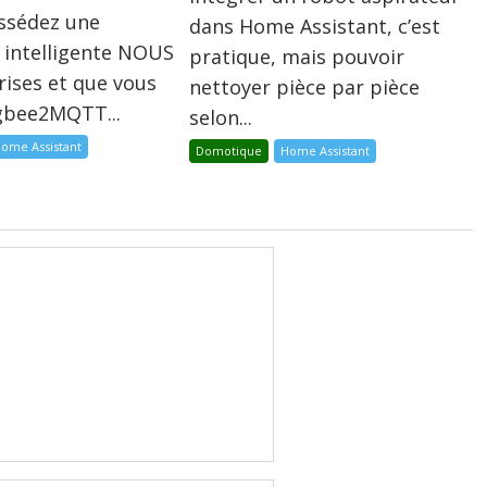
ossédez une
dans Home Assistant, c’est
 intelligente NOUS
pratique, mais pouvoir
rises et que vous
nettoyer pièce par pièce
igbee2MQTT...
selon...
ome Assistant
Domotique
Home Assistant