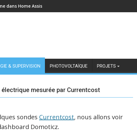
ame dans Home Assistant
GIE & SUPERVISION
PHOTOVOLTAÏQUE
PROJETS
 électrique mesurée par Currentcost
uelques sondes
Currentcost
, nous allons voir
 dashboard Domoticz.