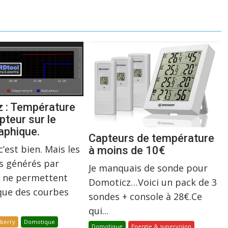
 : Température
upteur sur le
phique.
Capteurs de température
’est bien. Mais les
à moins de 10€
s générés par
Je manquais de sonde pour
e, ne permettent
Domoticz…Voici un pack de 3
que des courbes
sondes + console à 28€.Ce
qui...
pberry
Domotique
Domotique
Energie & supervision