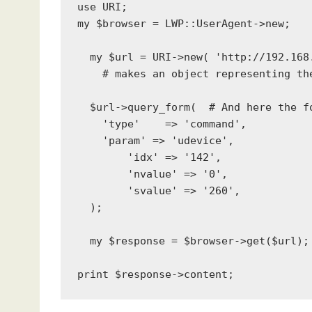
use URI;

my $browser = LWP::UserAgent->new;

  my $url = URI->new( 'http://192.168.xxx.xxx:8080/json.htm' );

    # makes an object representing the URL

  $url->query_form(  # And here the form data pairs:

    'type'    => 'command',

    'param' => 'udevice',

        'idx' => '142',

        'nvalue' => '0',

        'svalue' => '260',

  );

  my $response = $browser->get($url);

print $response->content;