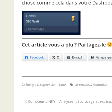
chose comme cela dans votre Dashboa
Cet article vous a plu ? Partagez-le
Facebook
X
E-mail
Marque-pa
,
,
Energie & supervision
Linux
currentcost
domoticz
Navigation
Compteur LINKY – Analyses, décorticage et explica
de