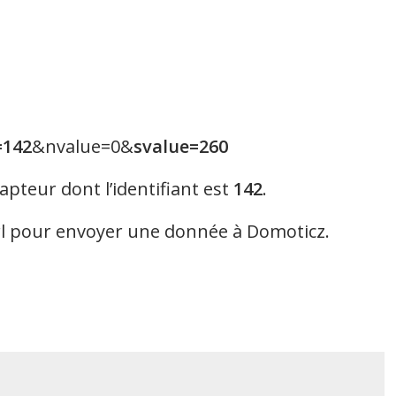
=142
&nvalue=0&
svalue=260
apteur dont l’identifiant est
142
.
erl pour envoyer une donnée à Domoticz.