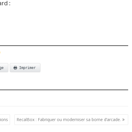
rd :
ge
Imprimer
tions
RecalBox : Fabriquer ou moderniser sa borne d’arcade.