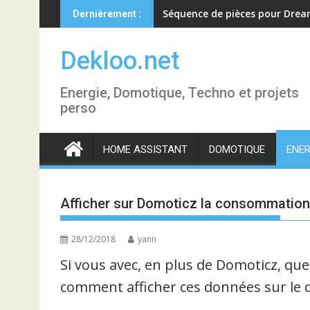
Skip
Séquence de pièces pour Dre
Dernièrement :
to
content
Dekloo.net
Energie, Domotique, Techno et projets
perso
HOME ASSISTANT
DOMOTIQUE
ENER
Afficher sur Domoticz la consommation
28/12/2018
yann
Si vous avec, en plus de Domoticz, q
comment afficher ces données sur le