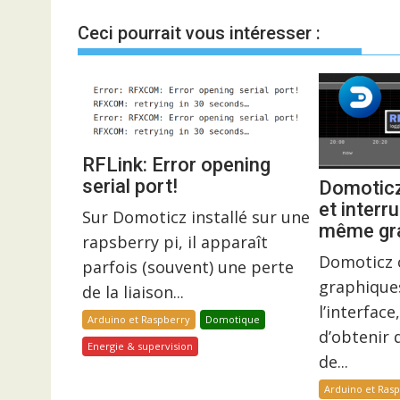
l’article
Ceci pourrait vous intéresser :
RFLink: Error opening
serial port!
Domoticz
et interr
Sur Domoticz installé sur une
même gra
rapsberry pi, il apparaît
Domoticz c
parfois (souvent) une perte
graphique
de la liaison...
l’interfac
Arduino et Raspberry
Domotique
d’obtenir 
Energie & supervision
de...
Arduino et Ras