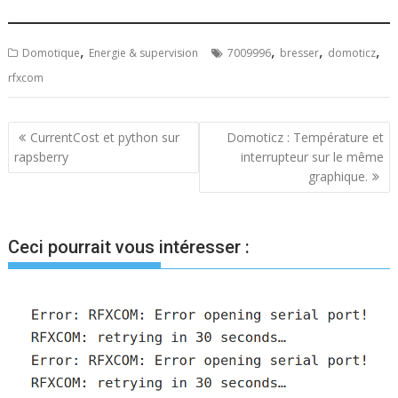
,
,
,
,
Domotique
Energie & supervision
7009996
bresser
domoticz
rfxcom
Navigation
CurrentCost et python sur
Domoticz : Température et
rapsberry
interrupteur sur le même
de
graphique.
l’article
Ceci pourrait vous intéresser :