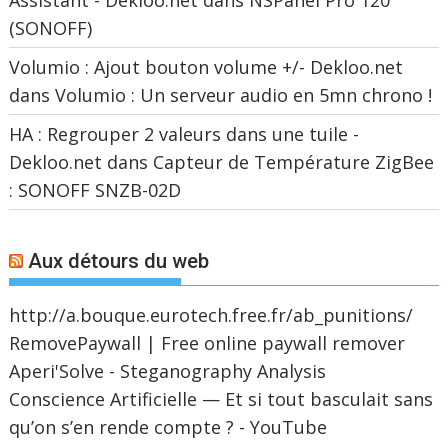
Assistant - Dekloo.net
dans
NSPanel Pro 120
(SONOFF)
Volumio : Ajout bouton volume +/- Dekloo.net
dans
Volumio : Un serveur audio en 5mn chrono !
HA : Regrouper 2 valeurs dans une tuile -
Dekloo.net
dans
Capteur de Température ZigBee
: SONOFF SNZB-02D
Aux détours du web
http://a.bouque.eurotech.free.fr/ab_punitions/
RemovePaywall | Free online paywall remover
Aperi'Solve - Steganography Analysis
Conscience Artificielle — Et si tout basculait sans
qu’on s’en rende compte ? - YouTube