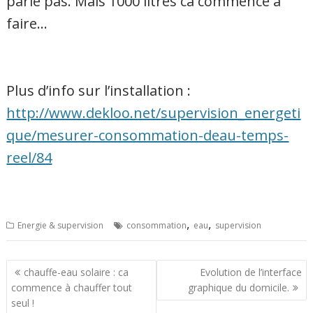
parle pas. Mais 1000 litres ca commence à
faire…
Plus d’info sur l’installation :
http://www.dekloo.net/supervision_energeti
que/mesurer-consommation-deau-temps-
reel/84
,
,
Energie & supervision
consommation
eau
supervision
Navigation
chauffe-eau solaire : ca
Evolution de l’interface
commence à chauffer tout
graphique du domicile.
de
seul !