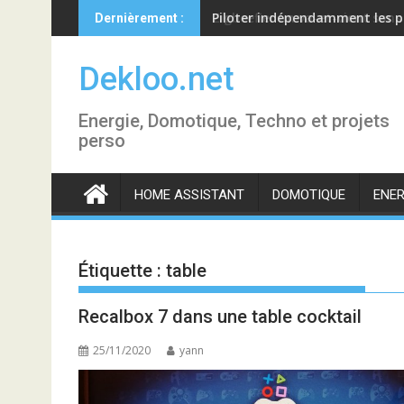
Skip
Piloter indépendamment les p
Dernièrement :
to
content
Dekloo.net
Energie, Domotique, Techno et projets
perso
HOME ASSISTANT
DOMOTIQUE
ENER
Étiquette :
table
Recalbox 7 dans une table cocktail
25/11/2020
yann