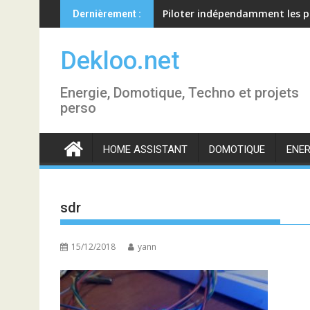
Skip
Piloter indépendamment les p
Dernièrement :
to
content
Dekloo.net
Energie, Domotique, Techno et projets
perso
HOME ASSISTANT
DOMOTIQUE
ENER
sdr
15/12/2018
yann