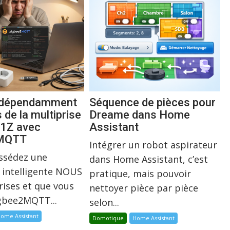
indépendamment
Séquence de pièces pour
s de la multiprise
Dreame dans Home
1Z avec
Assistant
2MQTT
Intégrer un robot aspirateur
ossédez une
dans Home Assistant, c’est
 intelligente NOUS
pratique, mais pouvoir
rises et que vous
nettoyer pièce par pièce
igbee2MQTT...
selon...
ome Assistant
Domotique
Home Assistant