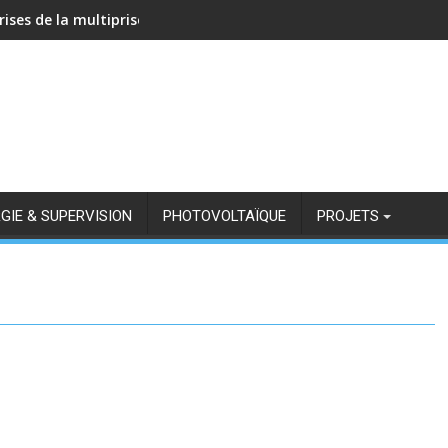
rises de la multiprise NOUS A11Z avec Zigbee2MQTT
GIE & SUPERVISION
PHOTOVOLTAÏQUE
PROJETS