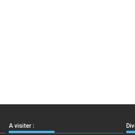
A visiter :
Div