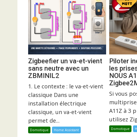
Zigbeefier un va-et-vient
Piloter 
sans neutre avec un
les prise
ZBMINIL2
NOUS A1
Zigbee
1. Le contexte : le va-et-vient
Si vous p
classique Dans une
multiprise
installation électrique
A11Z à 3 p
classique, un va-et-vient
utilisez Z
permet de...
Domotique
H
Domotique
Home Assistant