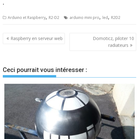
.
,
,
,
Arduino et Raspberry
R2-D2
arduino mini pro
led
R2D2
Navigation
Raspberry en serveur web
Domoticz, piloter 10
radiateurs
de
l’article
Ceci pourrait vous intéresser :