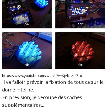
dav
dav
sdr
sdr
https://www.youtube.com/watch?v=SjAbLz_r7_o
Il va falloir prévoir la fixation de tout ca sur le
dôme interne.
En prévision, je découpe des caches
supplémentaires…