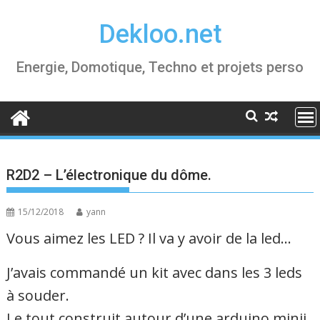
Skip
Dekloo.net
to
content
Energie, Domotique, Techno et projets perso
R2D2 – L’électronique du dôme.
15/12/2018
yann
Vous aimez les LED ? Il va y avoir de la led…
J’avais commandé un kit avec dans les 3 leds
à souder.
Le tout construit autour d’une arduino minii