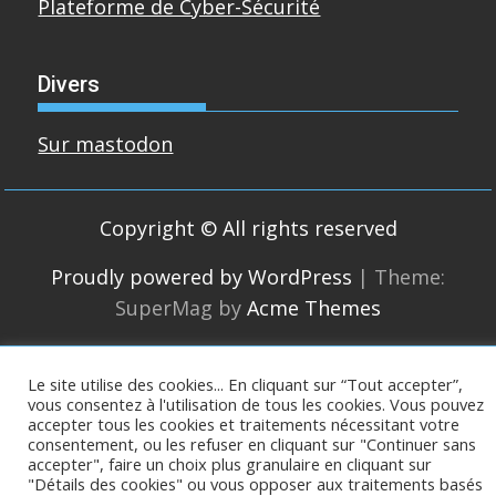
Plateforme de Cyber-Sécurité
Divers
Sur mastodon
Copyright © All rights reserved
Proudly powered by WordPress
|
Theme:
SuperMag by
Acme Themes
Le site utilise des cookies... En cliquant sur “Tout accepter”,
vous consentez à l'utilisation de tous les cookies. Vous pouvez
accepter tous les cookies et traitements nécessitant votre
consentement, ou les refuser en cliquant sur "Continuer sans
accepter", faire un choix plus granulaire en cliquant sur
"Détails des cookies" ou vous opposer aux traitements basés