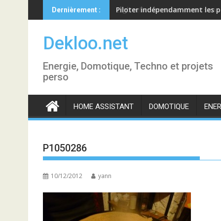
Skip
Piloter indépendamment les p
Dernièrement :
to
content
Dekloo.net
Energie, Domotique, Techno et projets
perso
HOME ASSISTANT
DOMOTIQUE
ENER
P1050286
10/12/2012
yann