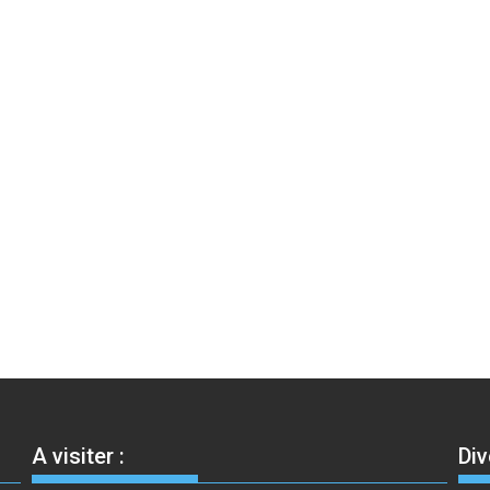
A visiter :
Div