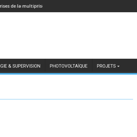
rises de la multiprise NOUS A11Z avec Zigbee2MQTT
GIE & SUPERVISION
PHOTOVOLTAÏQUE
PROJETS