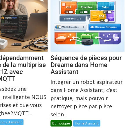
indépendamment
Séquence de pièces pour
s de la multiprise
Dreame dans Home
1Z avec
Assistant
2MQTT
Intégrer un robot aspirateur
ossédez une
dans Home Assistant, c’est
 intelligente NOUS
pratique, mais pouvoir
rises et que vous
nettoyer pièce par pièce
igbee2MQTT...
selon...
ome Assistant
Domotique
Home Assistant