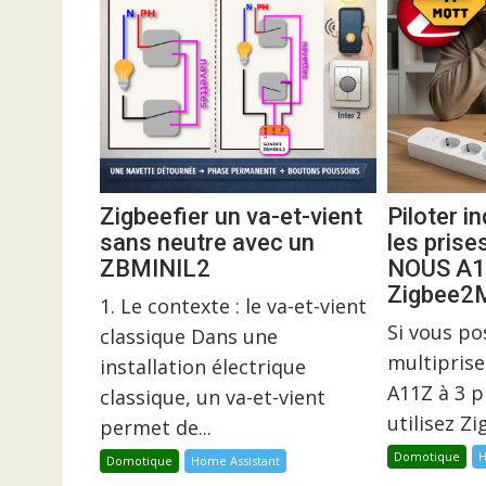
Zigbeefier un va-et-vient
Piloter 
sans neutre avec un
les prise
ZBMINIL2
NOUS A1
Zigbee
1. Le contexte : le va-et-vient
Si vous p
classique Dans une
multiprise
installation électrique
A11Z à 3 p
classique, un va-et-vient
utilisez Z
permet de...
Domotique
H
Domotique
Home Assistant