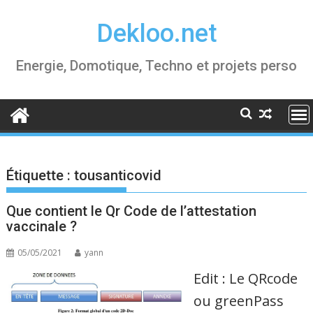
Skip
Dekloo.net
to
content
Energie, Domotique, Techno et projets perso
Étiquette :
tousanticovid
Que contient le Qr Code de l’attestation
vaccinale ?
05/05/2021
yann
Edit : Le QRcode
ou greenPass