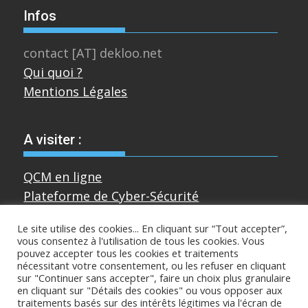
Infos
contact [AT] dekloo.net
Qui quoi ?
Mentions Légales
A visiter :
QCM en ligne
Plateforme de Cyber-Sécurité
Le site utilise des cookies... En cliquant sur “Tout accepter”,
vous consentez à l'utilisation de tous les cookies. Vous
Divers
pouvez accepter tous les cookies et traitements
nécessitant votre consentement, ou les refuser en cliquant
sur "Continuer sans accepter", faire un choix plus granulaire
Sur mastodon
en cliquant sur "Détails des cookies" ou vous opposer aux
traitements basés sur des intérêts légitimes via l'écran de