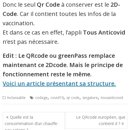
Donc le seul
Qr Code
à conserver est le
2D-
Code
. Car il contient toutes les infos de la
vaccination.
Et dans ce cas en effet, l’appli
Tous Anticovid
n’est pas nécessaire.
Edit : Le QRcode ou greenPass remplace
maintenant ce 2Dcode. Mais le principe de
fonctionnement reste le même.
Voici un article présentant sa structure.
,
,
,
,
Inclassable
codage
covid19
qr code
singature
tousanticovid
Navigation
Quelle est la
Le QRcode européen, que
consommation d’un chauffe-
contient-il ?
de
eau solaire ?