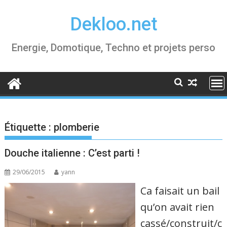
Skip
Dekloo.net
to
content
Energie, Domotique, Techno et projets perso
Étiquette :
plomberie
Douche italienne : C’est parti !
29/06/2015
yann
Ca faisait un bail
qu’on avait rien
cassé/construit/c